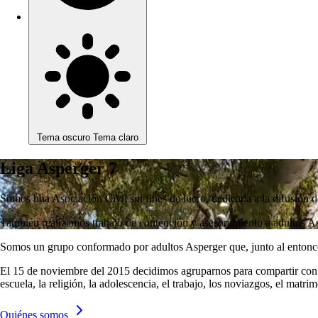
Tema oscuro
Tema claro
Liga Asperger 7
Somos una Asociación Civil sin fines de lucro, dedicada a la difusión 
También realizamos trabajo de contención y asesoramiento a adultos As
Somos un grupo conformado por adultos Asperger que, junto al entonces
El 15 de noviembre del 2015 decidimos agruparnos para compartir con ot
escuela, la religión, la adolescencia, el trabajo, los noviazgos, el mat
Quiénes somos