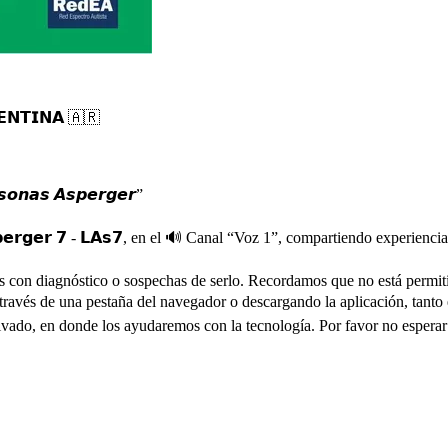
𝗚𝗘𝗡𝗧𝗜𝗡𝗔 🇦🇷
𝙣𝙖𝙨 𝘼𝙨𝙥𝙚𝙧𝙜𝙚𝙧”
𝗴𝗮 𝗔𝘀𝗽𝗲𝗿𝗴𝗲𝗿 𝟳 - 𝗟𝗔𝘀𝟳, en el 🔊 Canal “Voz 1”, compartiendo exp
 con diagnóstico o sospechas de serlo. Recordamos que no está permitid
 través de una pestaña del navegador o descargando la aplicación, tan
vado, en donde los ayudaremos con la tecnología. Por favor no esperar 