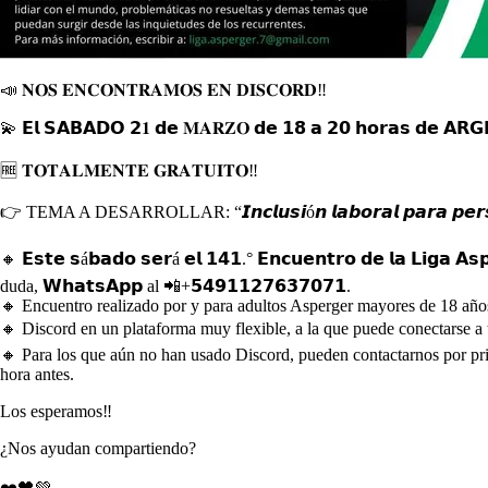
📣 𝐍𝐎𝐒 𝐄𝐍𝐂𝐎𝐍𝐓𝐑𝐀𝐌𝐎𝐒 𝐄𝐍 𝐃𝐈𝐒𝐂𝐎𝐑𝐃‼️
💫 𝗘𝗹 𝗦𝗔𝗕𝗔𝗗𝗢 𝟮𝟏 𝗱𝗲 𝐌𝐀𝐑𝐙𝐎 𝗱𝗲 𝟭𝟴 𝗮 𝟮𝟬 𝗵𝗼𝗿𝗮𝘀 𝗱𝗲 𝗔𝗥
🆓 𝐓𝐎𝐓𝐀𝐋𝐌𝐄𝐍𝐓𝐄 𝐆𝐑𝐀𝐓𝐔𝐈𝐓𝐎‼️
👉 TEMA A DESARROLLAR: “𝙄𝙣𝙘𝙡𝙪𝙨𝙞ó𝙣 𝙡𝙖𝙗𝙤𝙧𝙖𝙡 𝙥𝙖𝙧𝙖 𝙥𝙚𝙧𝙨
🔸 𝗘𝘀𝘁𝗲 𝘀á𝗯𝗮𝗱𝗼 𝘀𝗲𝗿á 𝗲𝗹 𝟭𝟰𝟭.° 𝗘𝗻𝗰𝘂𝗲𝗻𝘁𝗿𝗼 𝗱𝗲 𝗹𝗮 𝗟
duda, 𝗪𝗵𝗮𝘁𝘀𝗔𝗽𝗽 al 📲+𝟱𝟰𝟵𝟭𝟭𝟮𝟳𝟲𝟯𝟳𝟬𝟳𝟭.
🔸 Encuentro realizado por y para adultos Asperger mayores de 18 años
🔸 Discord en un plataforma muy flexible, a la que puede conectarse a
🔸 Para los que aún no han usado Discord, pueden contactarnos por pri
hora antes.
Los esperamos‼️
¿Nos ayudan compartiendo?