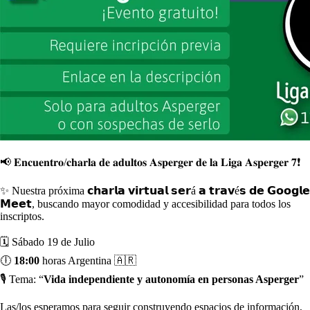
📢 𝐄𝐧𝐜𝐮𝐞𝐧𝐭𝐫𝐨/𝐜𝐡𝐚𝐫𝐥𝐚 𝐝𝐞 𝐚𝐝𝐮𝐥𝐭𝐨𝐬 𝐀𝐬𝐩𝐞𝐫𝐠𝐞𝐫 𝐝𝐞 𝐥𝐚 𝐋𝐢𝐠𝐚 𝐀𝐬𝐩𝐞𝐫𝐠𝐞𝐫 𝟕❗
✨ Nuestra próxima 𝗰𝗵𝗮𝗿𝗹𝗮 𝘃𝗶𝗿𝘁𝘂𝗮𝗹 𝘀𝗲𝗿á 𝗮 𝘁𝗿𝗮𝘃é𝘀 𝗱𝗲 𝗚𝗼𝗼𝗴𝗹𝗲
𝗠𝗲𝗲𝘁, buscando mayor comodidad y accesibilidad para todos los
inscriptos.
🗓 Sábado 19 de Julio
🕕
18:00
horas Argentina 🇦🇷
🎙 Tema: “
Vida independiente y autonomía en personas Asperger
”
Las/los esperamos para seguir construyendo espacios de información,