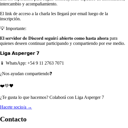
intercambio y acompañamiento.
El link de acceso a la charla les llegará por email luego de la
inscripción.
💡 Importante:
𝐄𝐥 𝐬𝐞𝐫𝐯𝐢𝐝𝐨𝐫 𝐝𝐞 𝐃𝐢𝐬𝐜𝐨𝐫𝐝 𝐬𝐞𝐠𝐮𝐢𝐫á 𝐚𝐛𝐢𝐞𝐫𝐭𝐨 𝐜𝐨𝐦𝐨 𝐡𝐚𝐬𝐭𝐚 𝐚𝐡𝐨𝐫𝐚 para
quienes deseen continuar participando y compartiendo por ese medio.
𝗟𝗶𝗴𝗮 𝗔𝘀𝗽𝗲𝗿𝗴𝗲𝗿 𝟳
📱 WhatsApp: +54 9 11 2763 7071
¿Nos ayudan compartiendo❓
❤️💚🖤
¿Te gusta lo que hacemos? Colaborá con Liga Asperger 7
Hacete socio/a →
Contacto