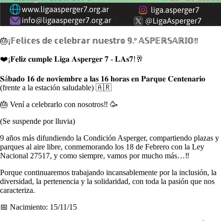
🎂¡𝔽𝕖𝕝𝕚𝕔𝕖𝕤 𝕕𝕖 𝕔𝕖𝕝𝕖𝕓𝕣𝕒𝕣 𝕟𝕦𝕖𝕤𝕥𝕣𝕠 𝟡.º 𝔸𝕊ℙ𝔼ℝ𝕊𝔸ℝ𝕀𝕆‼️
❤️¡𝐅𝐞𝐥𝐢𝐳 𝐜𝐮𝐦𝐩𝐥𝐞 𝐋𝐢𝐠𝐚 𝐀𝐬𝐩𝐞𝐫𝐠𝐞𝐫 𝟕 - 𝐋𝐀𝐬𝟕!🥂
𝐒á𝐛𝐚𝐝𝐨 𝟏𝟔 𝐝𝐞 𝐧𝐨𝐯𝐢𝐞𝐦𝐛𝐫𝐞 𝐚 𝐥𝐚𝐬 𝟏𝟔 𝐡𝐨𝐫𝐚𝐬 𝐞𝐧 𝐏𝐚𝐫𝐪𝐮𝐞 𝐂𝐞𝐧𝐭𝐞𝐧𝐚𝐫𝐢𝐨
(frente a la estación saludable) 🇦🇷
🎂 Vení a celebrarlo con nosotros‼ 🥳
(Se suspende por lluvia)
9 años más difundiendo la Condición Asperger, compartiendo plazas y
parques al aire libre, conmemorando los 18 de Febrero con la Ley
Nacional 27517, y como siempre, vamos por mucho más…‼️
Porque continuaremos trabajando incansablemente por la inclusión, la
diversidad, la pertenencia y la solidaridad, con toda la pasión que nos
caracteriza.
📅 Nacimiento: 15/11/15