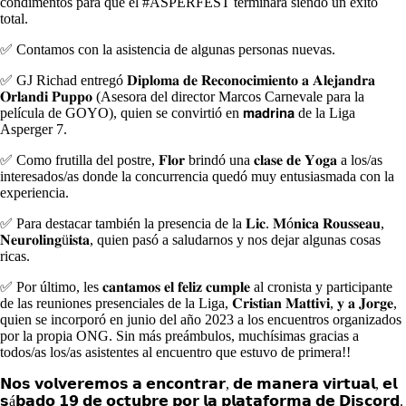
condimentos para que el #ASPERFEST terminara siendo un éxito
total.
✅ Contamos con la asistencia de algunas personas nuevas.
✅ GJ Richad entregó 𝐃𝐢𝐩𝐥𝐨𝐦𝐚 𝐝𝐞 𝐑𝐞𝐜𝐨𝐧𝐨𝐜𝐢𝐦𝐢𝐞𝐧𝐭𝐨 𝐚 𝐀𝐥𝐞𝐣𝐚𝐧𝐝𝐫𝐚
𝐎𝐫𝐥𝐚𝐧𝐝𝐢 𝐏𝐮𝐩𝐩𝐨 (Asesora del director Marcos Carnevale para la
película de GOYO), quien se convirtió en 𝗺𝗮𝗱𝗿𝗶𝗻𝗮 de la Liga
Asperger 7.
✅ Como frutilla del postre, 𝐅𝐥𝐨𝐫 brindó una 𝐜𝐥𝐚𝐬𝐞 𝐝𝐞 𝐘𝐨𝐠𝐚 a los/as
interesados/as donde la concurrencia quedó muy entusiasmada con la
experiencia.
✅ Para destacar también la presencia de la 𝐋𝐢𝐜. 𝐌ó𝐧𝐢𝐜𝐚 𝐑𝐨𝐮𝐬𝐬𝐞𝐚𝐮,
𝐍𝐞𝐮𝐫𝐨𝐥𝐢𝐧𝐠ü𝐢𝐬𝐭𝐚, quien pasó a saludarnos y nos dejar algunas cosas
ricas.
✅ Por último, les 𝐜𝐚𝐧𝐭𝐚𝐦𝐨𝐬 𝐞𝐥 𝐟𝐞𝐥𝐢𝐳 𝐜𝐮𝐦𝐩𝐥𝐞 al cronista y participante
de las reuniones presenciales de la Liga, 𝐂𝐫𝐢𝐬𝐭𝐢𝐚𝐧 𝐌𝐚𝐭𝐭𝐢𝐯𝐢, 𝐲 𝐚 𝐉𝐨𝐫𝐠𝐞,
quien se incorporó en junio del año 2023 a los encuentros organizados
por la propia ONG. Sin más preámbulos, muchísimas gracias a
todos/as los/as asistentes al encuentro que estuvo de primera!!
𝗡𝗼𝘀 𝘃𝗼𝗹𝘃𝗲𝗿𝗲𝗺𝗼𝘀 𝗮 𝗲𝗻𝗰𝗼𝗻𝘁𝗿𝗮𝗿, 𝗱𝗲 𝗺𝗮𝗻𝗲𝗿𝗮 𝘃𝗶𝗿𝘁𝘂𝗮𝗹, 𝗲𝗹
𝘀á𝗯𝗮𝗱𝗼 𝟭𝟵 𝗱𝗲 𝗼𝗰𝘁𝘂𝗯𝗿𝗲 𝗽𝗼𝗿 𝗹𝗮 𝗽𝗹𝗮𝘁𝗮𝗳𝗼𝗿𝗺𝗮 𝗱𝗲 𝗗𝗶𝘀𝗰𝗼𝗿𝗱.