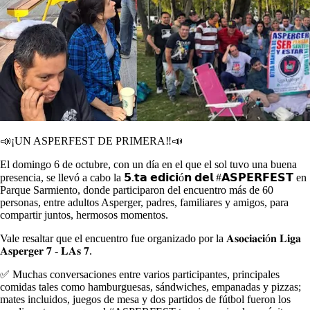
📣¡UN ASPERFEST DE PRIMERA‼📣
El domingo 6 de octubre, con un día en el que el sol tuvo una buena
presencia, se llevó a cabo la 𝟱.𝘁𝗮 𝗲𝗱𝗶𝗰𝗶ó𝗻 𝗱𝗲𝗹 #𝗔𝗦𝗣𝗘𝗥𝗙𝗘𝗦𝗧 en
Parque Sarmiento, donde participaron del encuentro más de 60
personas, entre adultos Asperger, padres, familiares y amigos, para
compartir juntos, hermosos momentos.
Vale resaltar que el encuentro fue organizado por la 𝐀𝐬𝐨𝐜𝐢𝐚𝐜𝐢ó𝐧 𝐋𝐢𝐠𝐚
𝐀𝐬𝐩𝐞𝐫𝐠𝐞𝐫 𝟕 - 𝐋𝐀𝐬 𝟕.
✅ Muchas conversaciones entre varios participantes, principales
comidas tales como hamburguesas, sándwiches, empanadas y pizzas;
mates incluidos, juegos de mesa y dos partidos de fútbol fueron los